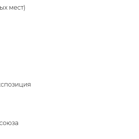
ых мест)
кспозиция
 союза