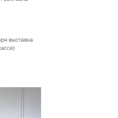
аря выставка
кассе)