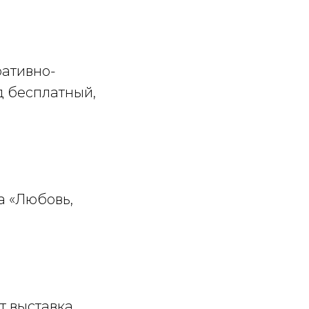
ративно-
д бесплатный,
а «Любовь,
т выставка