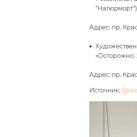
"Натюрморт")
Адрес: пр. Кра
Художественн
«Осторожно: 
Адрес: пр. Кра
Источник:
@kto