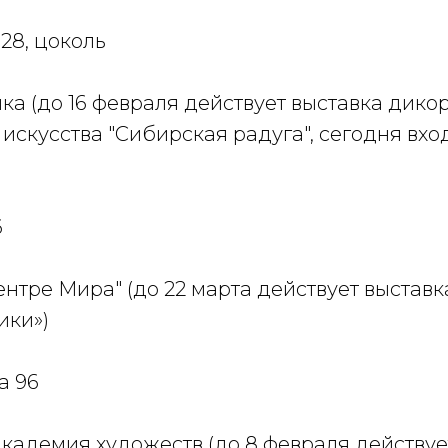
28, цоколь
а (до 16 февраля действует выставка дико
искусства "Сибирская радуга", сегодня вхо
6
ентре Мира" (до 22 марта действует выставк
ики»)
а 96
кадемия художеств (до 8 февраля действуе