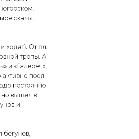
ногорском.
ыре скалы:
 ходят). От пл.
овной тропы. А
ы» и «Галерея»,
о активно поел
Надо постоянно
тно вышел в
дунов и
я бегунов,