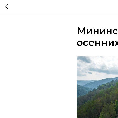
Мининск
осенних