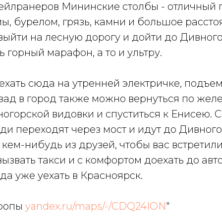
рейлранеров Мининские столбы - отличный 
ы, бурелом, грязь, камни и большое рассто
выйти на лесную дорогу и дойти до Дивног
 горный марафон, а то и ультру.
ехать сюда на утренней электричке, подъем 
ад в город также можно вернуться по желе
огорской видовки и спуститься к Енисею. 
ди переходят через мост и идут до Дивного
 кем-нибудь из друзей, чтобы вас встретили
ызвать такси и с комфортом доехать до авт
уда уже уехать в Красноярск.
тропы
yandex.ru/maps/-/CDQ24ION
"