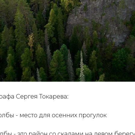
рафа Сергея Токарева:
лбы - место для осенних прогулок
бы - это район со скалами на левом берегу