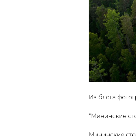
Из блога фотог
"Мининские сто
Мининские стол