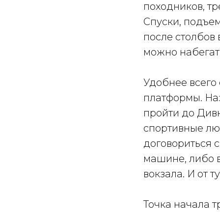
походников, т
Спуски, подъем
после столбов 
можно набегать
Удобнее всего 
платформы. Наз
пройти до Дивн
спортивные лю
договориться с
машине, либо в
вокзала. И от т
Точка начала 