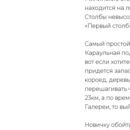
находится на 
Столбы невысок
«Первый столб»
Самый простой 
Караульная под
вот если хотит
придется запас
короед, деревь
перешагивать ч
23км, а по вре
Галереи, то вый
Новичку обойти