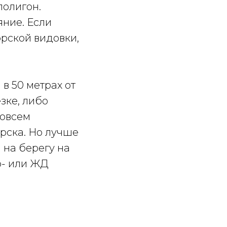
полигон.
яние. Если
орской видовки,
в 50 метрах от
зке, либо
Совсем
рска. Но лучше
 на берегу на
о- или ЖД