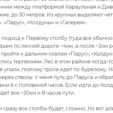
линии между платформой Караульная и Див
ие, до 30 метров. Из крупных выделяют чет
, «Парус», «Колдуны» и «Галерея».
подход к Первому столбу (туда все обычно и
ъем по лесной дороге ~4км, а после ~2км р
е пройти к дальним скалам «Парус», «Колдун
тись терпением. Лес в этом районе когда-т
я упали, поэтому тропа идет по бурелому. 
ерез стволы. У меня путь до Паруса и обра
мени 6 с половиной часов. Если идти до Кол
дет все ~30км и 8 часов пути.
 сразу все столбы будет, сложно. Но вот дл