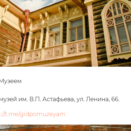
Музеем
узей им. В.П. Астафьева, ул. Ленина, 66.
s://t.me/gidpomuzeyam