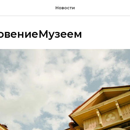
Новости
овениеМузеем