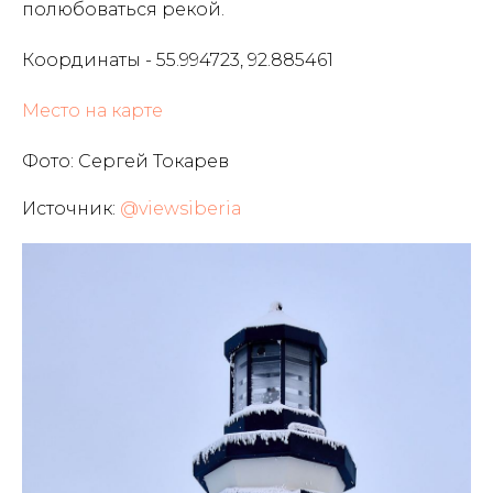
полюбоваться рекой.
Координаты - 55.994723, 92.885461
Место на карте
Фото: Сергей Токарев
Источник:
@viewsiberia