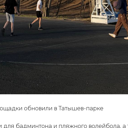
ощадки обновили в Татышев-парке
и для бадминтона и пляжного волейбола, а