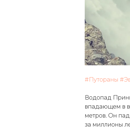
#Путораны
#Э
Водопад Принц
впадающем в в
метров. Он пад
за миллионы л