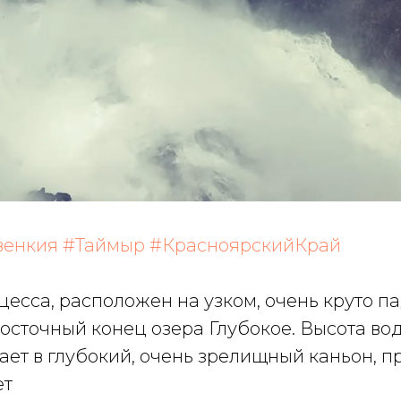
венкия
#Таймыр
#КрасноярскийКрай
есса, расположен на узком, очень круто п
осточный конец озера Глубокое. Высота во
ает в глубокий, очень зрелищный каньон, 
ет