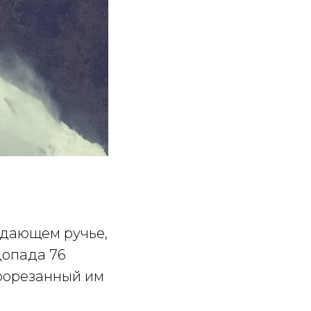
адающем ручье,
допада 76
прорезанный им