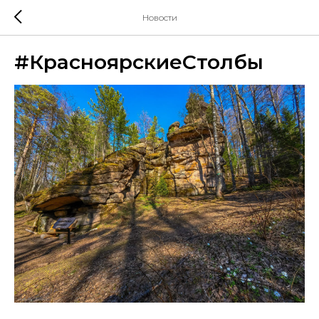
Новости
#КрасноярскиеСтолбы