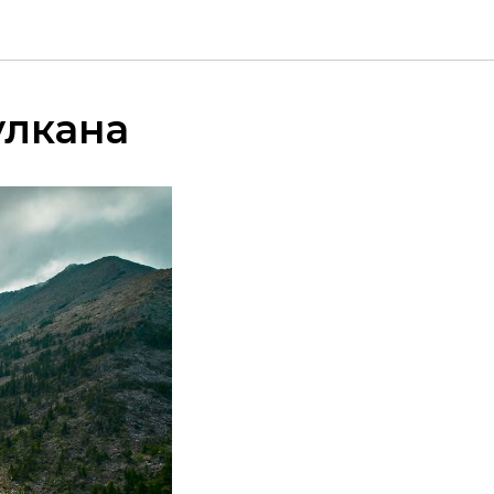
улкана