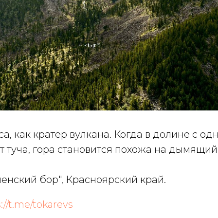
, как кратер вулкана. Когда в долине с од
т туча, гора становится похожа на дымящий
енский бор", Красноярский край.
://t.me/tokarevs