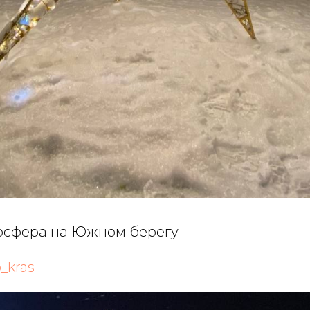
осфера на Южном берегу
_kras