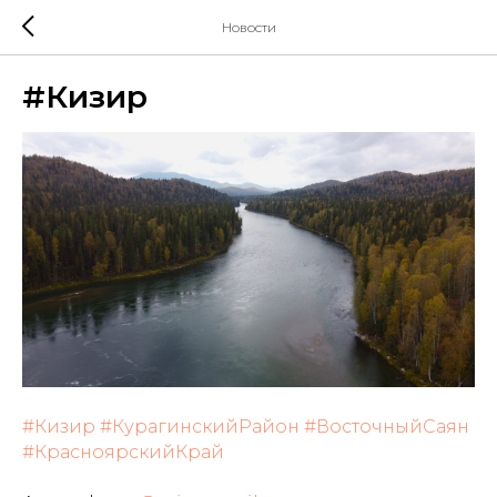
Новости
#Кизир
#Кизир
#КурагинскийРайон
#ВосточныйСаян
#КрасноярскийКрай