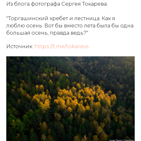
Из блога фотографа Сергея Токарева:
"Торгашинский хребет и лестница. Как я
люблю осень. Вот бы вместо лета была бы одна
большая осень, правда ведь?"
Источник:
https://t.me/tokarevs