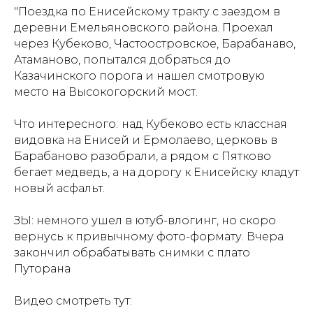
"Поездка по Енисейскому тракту с заездом в
деревни Емельяновского района. Проехал
через Кубеково, Частоостровское, Барабанаво,
Атаманово, попытался добраться до
Казачинского порога и нашел смотровую
место на Высокогорский мост.
Что интересного:
над Кубеково есть классная
видовка на Енисей и Ермолаево, церковь в
Барабаново разобрали, а рядом с Пятково
бегает медведь, а на дорогу к Енисейску кладут
новый асфальт.
ЗЫ: немного ушел в ютуб-влогинг, но скоро
вернусь к привычному фото-формату. Вчера
закончил обрабатывать снимки с плато
Путорана
Видео смотреть тут: