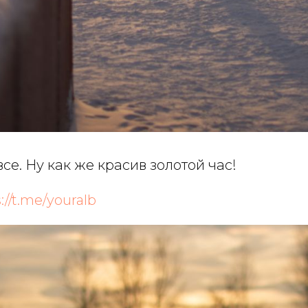
все. Ну как же красив золотой час!
://t.me/youralb