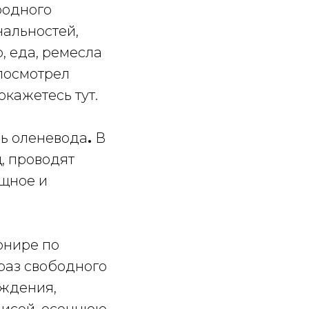
родного
нальностей,
, еда, ремесла
 посмотрел
окажетесь тут.
нь оленевода
.
В
, проводят
ищное и
рнире по
 раз свободного
еждения,