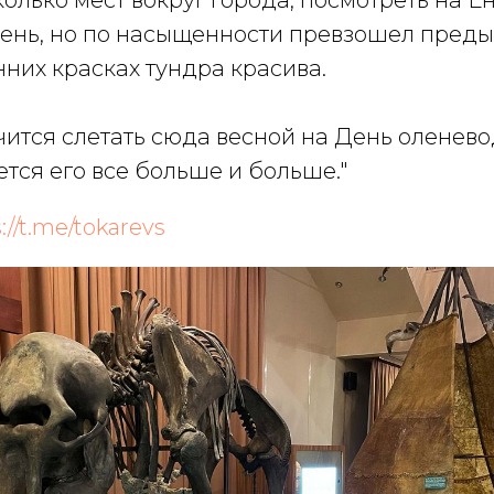
колько мест вокруг города, посмотреть на 
день, но по насыщенности превзошел пред
нних красках тундра красива.
ится слетать сюда весной на День оленевод
чется его все больше и больше."
://t.me/tokarevs