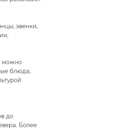
нцы, эвенки,
ии,
е можно
ные блюда,
льтурой
ов до
евера. Более