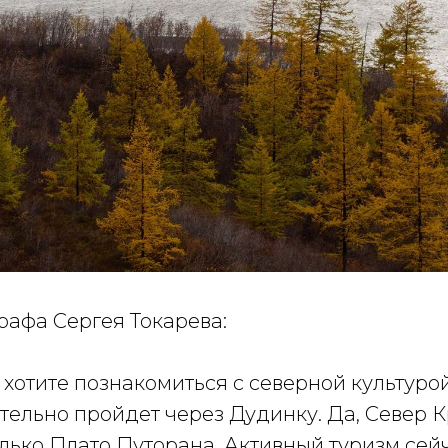
рафа Сергея Токарева:
 хотите познакомиться с северной культурой
тельно пройдет через Дудинку. Да, Север 
только Плато Путорана. Активный туризм се