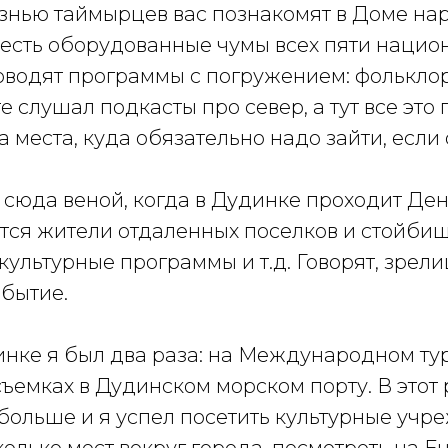
знью таймырцев вас познакомят в Доме на
т есть оборудованные чумы всех пяти нацио
оводят программы с погружением: фольклор
те слушал подкасты про север, а тут все это
а места, куда обязательно надо зайти, если 
 сюда веной, когда в Дудинке проходит Де
тся жители отдаленных поселков и стойбищ
культурные программы и т.д. Говорят, зрел
бытие.
инке я был два раза: на Международном ту
съемках в Дудинском морском порту. В этот
больше и я успел посетить культурные учр