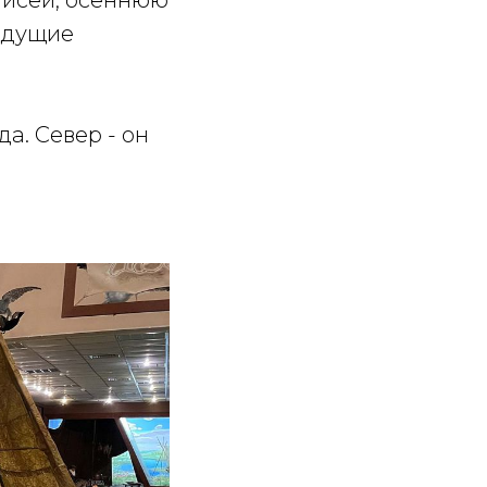
Енисей, осеннюю
ыдущие
а. Север - он