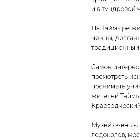
и в тундровой ч
На Таймыре жив
ненцы, долган
традиционный 
Самое интересн
посмотреть ис
поснимать уни
жителей Таймы
Краеведческий
Музей очень к
ледоколов, ме