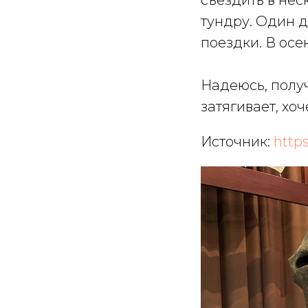
съездить в нес
тундру. Один 
поездки. В осе
Надеюсь, получ
затягивает, хо
Источник:
https