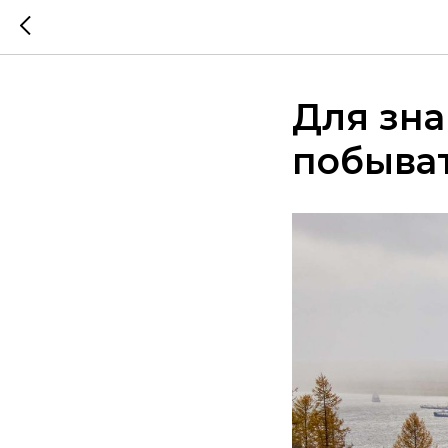
Для зна
побыват