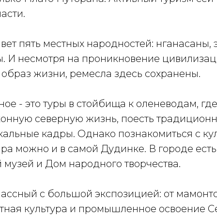
асти.
ет пять местных народностей: нганасаны, э
ы. И несмотря на проникновение цивилизац
образ жизни, ремесла здесь сохранены.
ое - это туры в стойбища к оленеводам, гд
конную северную жизнь, поесть традицион
кальные кадры. Однако познакомиться с ку
ра можно и в самой Дудинке. В городе есть
 музей и Дом народного творчества.
лассный с большой экспозицией: от мамонт
стная культура и промышленное освоение С