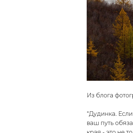
Из блога фотог
"Дудинка. Если
ваш путь обяза
края - это не 