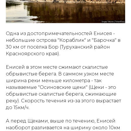
Одна из достопримечательностей Енисея -
небольшие острова "Кораблик" и "Барочка" в
30 км от посёлка Бор (Туруханский район
Красноярского края).
Енисей в этом месте сжимают скалистые
обрывистые берега. В саммом узком месте
ширина реки меньше километра - так
называемые "Осиновские щеки" (Щеки - это
обрывистые скалистые берега, сжимающие
реку). Скорость течения из-за этого вырастает
до 15км/ч.
А перед Щеками, выше по течению, Енисей
наоборот разливается на ширину около 10км