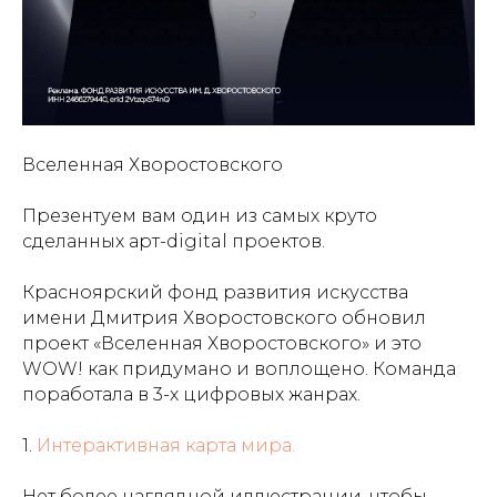
Вселенная Хворостовского
Презентуем вам один из самых круто
сделанных арт-digital проектов.
Красноярский фонд развития искусства
имени Дмитрия Хворостовского обновил
проект «Вселенная Хворостовского» и это
WOW! как придумано и воплощено. Команда
поработала в 3-х цифровых жанрах.
1.
Интерактивная карта мира.
Нет более наглядной иллюстрации, чтобы