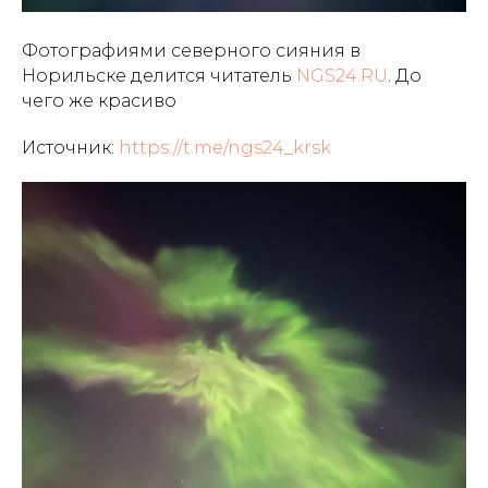
Фотографиями северного сияния в
Норильске делится читатель
NGS24.RU
. До
чего же красиво
Источник:
https://t.me/ngs24_krsk