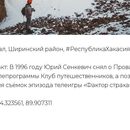
ал, Ширинский район, #РеспубликаХакасия
кт: В 1996 году Юрий Сенкевич снял о Пров
лепрограммы Клуб путешественников, а поз
я съёмок эпизода телеигры «Фактор страха»
.323561, 89.907311