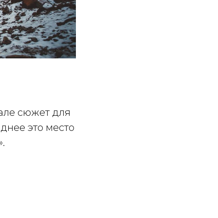
але сюжет для
днее это место
.