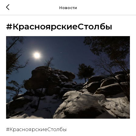
Новости
#КрасноярскиеСтолбы
#КрасноярскиеСтолбы