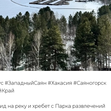
с #ЗападныйСаян #Хакасия #Саяногорск
йКрай
ид на реку и хребет с Парка развлечений