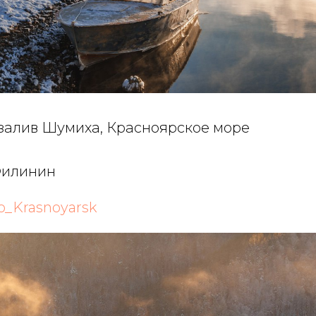
алив Шумиха, Красноярское море
Филинин
o_Krasnoyarsk