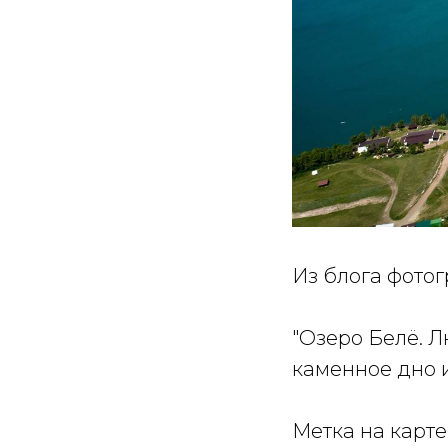
Из блога фотог
"Озеро Белё. 
каменное дно и
Метка на карт