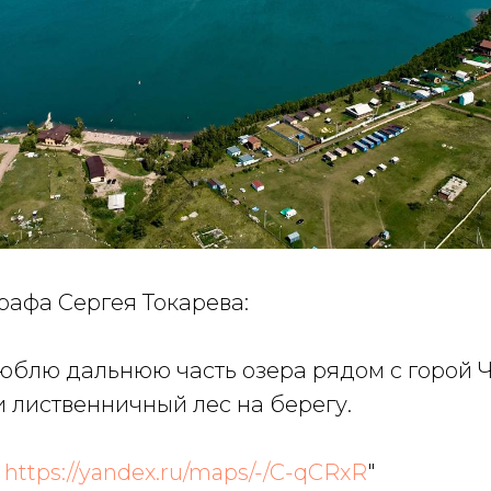
рафа Сергея Токарева:
Люблю дальнюю часть озера рядом с горой Ч
 лиственничный лес на берегу.
е
https://yandex.ru/maps/-/C-qCRxR
"