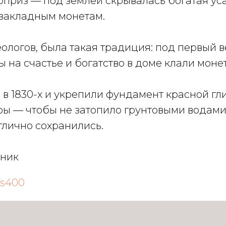
приз — под землёй скрывалась богатая уса
 закладным монетам.
ологов, была такая традиция: под первый 
 на счастье и богатство в доме клали моне
в 1830-х и укрепили фундамент красной гл
ы — чтобы не затопило грунтовыми водами.
тлично сохранились.
тник
s400