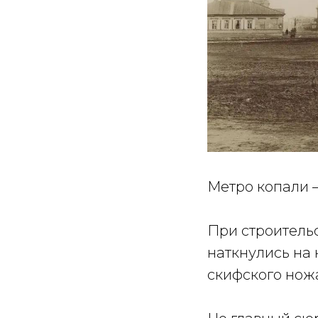
Метро копали 
При строитель
наткнулись на н
скифского ножа