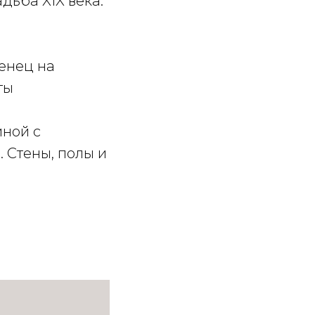
дьба XIX века.
венец на
ты
иной с
 Стены, полы и