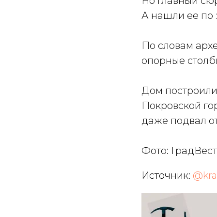
Но главный сюр
А нашли ее по
По словам архе
опорные столбы
Дом построили 
Покровской гор
даже подвал о
Фото: ГрадВес
Источник:
@kra