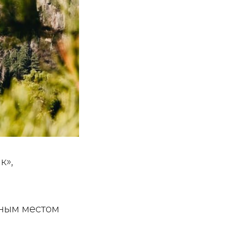
к»,
нным местом