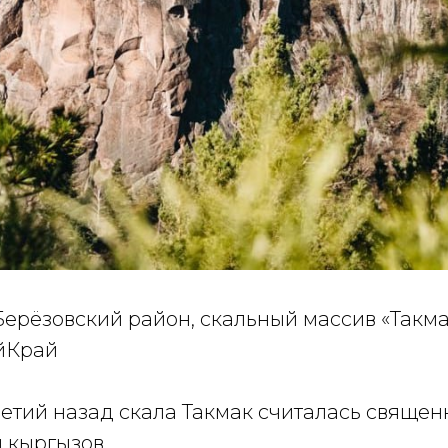
Берёзовский район, скальный массив «Такма
йКрай
летий назад скала Такмак считалась свяще
 кыргызов.