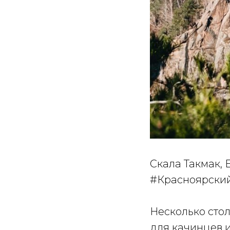
Скала Такмак, 
#Красноярски
Несколько сто
для качинцев и