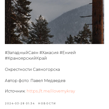
#ЗападныйСаян #Хакасия #Енией
#КраноярскийКрай
Окрестности Саяногорска
Автор фото: Павел Медведев
Источник:
https://t.me/ilovemykray
2024-03-28 01:34
НОВОСТИ