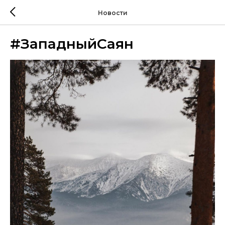
Новости
#ЗападныйСаян