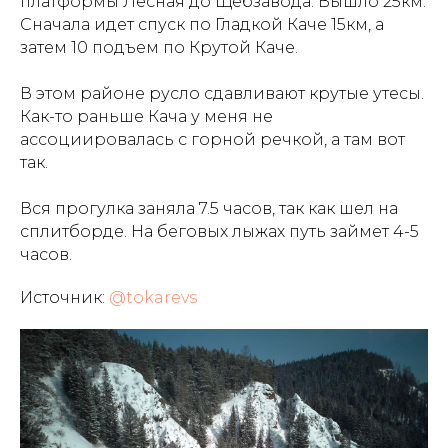
платформы Лесная до Щебзавода. Вышло 25км.
Сначала идет спуск по Гладкой Каче 15км, а
затем 10 подъем по Крутой Каче.
В этом районе русло сдавливают крутые утесы.
Как-то раньше Кача у меня не
ассоциировалась с горной речкой, а там вот
так.
Вся прогулка заняла 7.5 часов, так как шел на
сплитборде. На беговых лыжах путь займет 4-5
часов.
Источник:
@tokarevs