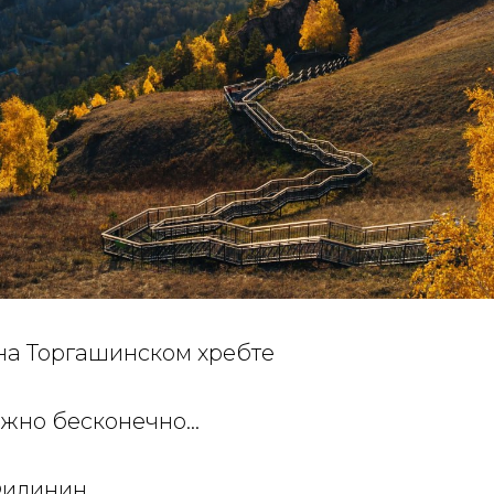
 на Торгашинском хребте
жно бесконечно...
Филинин