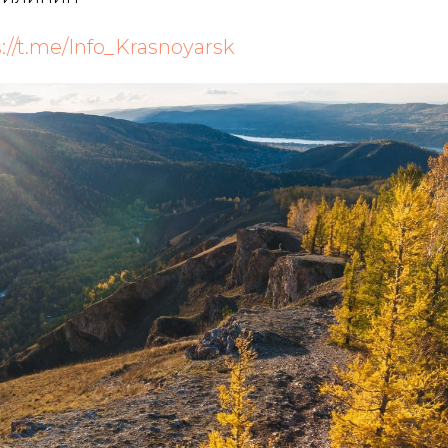
://t.me/Info_Krasnoyarsk