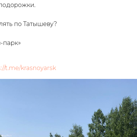
елодорожки.
лять по Татышеву?
в-парк»
://t.me/krasnoyarsk