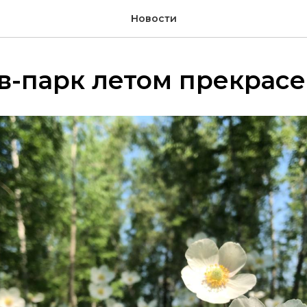
Новости
в-парк летом прекрас