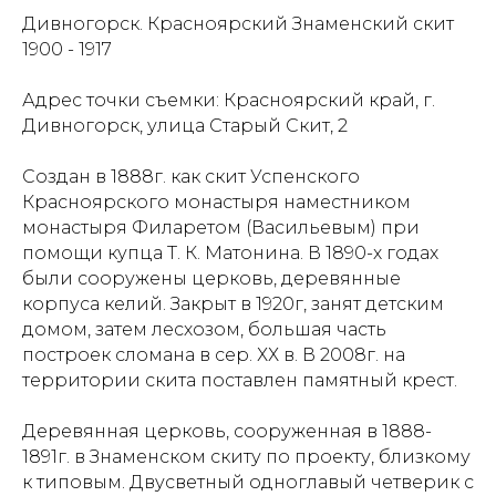
Дивногорск. Красноярский Знаменский скит
1900 - 1917
Адрес точки съемки: Красноярский край, г.
Дивногорск, улица Старый Скит, 2
Создан в 1888г. как скит Успенского
Красноярского монастыря наместником
монастыря Филаретом (Васильевым) при
помощи купца Т. К. Матонина. В 1890-х годах
были сооружены церковь, деревянные
корпуса келий. Закрыт в 1920г, занят детским
домом, затем лесхозом, большая часть
построек сломана в сер. ХХ в. В 2008г. на
территории скита поставлен памятный крест.
Деревянная церковь, сооруженная в 1888-
1891г. в Знаменском скиту по проекту, близкому
к типовым. Двусветный одноглавый четверик с