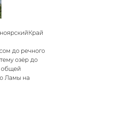
сноярскийКрай
сом до речного
стему озёр до
в общей
до Ламы на