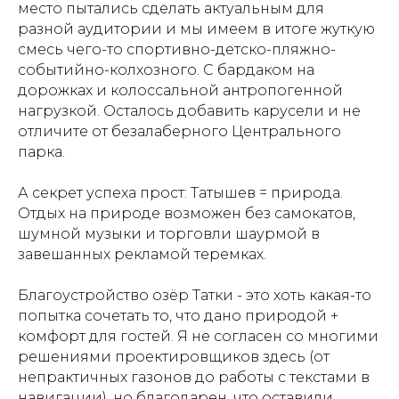
место пытались сделать актуальным для
разной аудитории и мы имеем в итоге жуткую
смесь чего-то спортивно-детско-пляжно-
событийно-колхозного. С бардаком на
дорожках и колоссальной антропогенной
нагрузкой. Осталось добавить карусели и не
отличите от безалаберного Центрального
парка.
А секрет успеха прост: Татышев = природа.
Отдых на природе возможен без самокатов,
шумной музыки и торговли шаурмой в
завешанных рекламой теремках.
Благоустройство озёр Татки - это хоть какая-то
попытка сочетать то, что дано природой +
комфорт для гостей. Я не согласен со многими
решениями проектировщиков здесь (от
непрактичных газонов до работы с текстами в
навигации), но благодарен, что оставили