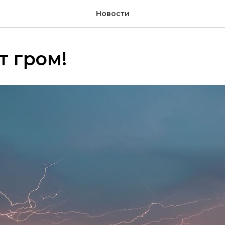
Новости
т гром!