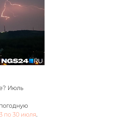
ле? Июль
 погодную
3 по 30 июля
.