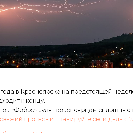
огода в Красноярске на предстоящей неде
ходит к концу.
тра «Фобос» сулят красноярцам сплошную
 свежий прогноз и планируйте свои дела с 2