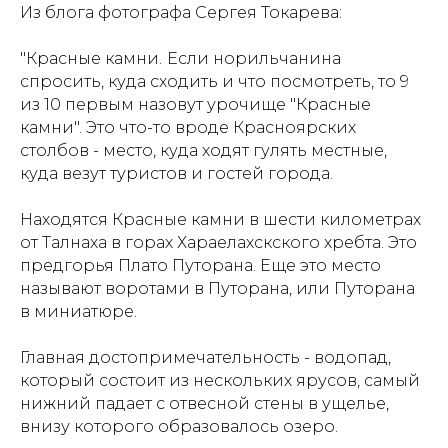
Из блога фотографа Сергея Токарева:
"Красные камни.
Если норильчанина
спросить, куда сходить и что посмотреть, то 9
из 10 первым назовут урочище "Красные
камни". Это что-то вроде Красноярских
столбов - место, куда ходят гулять местные,
куда везут туристов и гостей города.
Находятся Красные камни в шести километрах
от Талнаха в горах Хараелахскского хребта. Это
предгорья Плато Путорана. Еще это место
называют воротами в Путорана, или Путорана
в миниатюре.
Главная достопримечательность - водопад,
который состоит из нескольких ярусов, самый
нижний падает с отвесной стены в ущелье,
внизу которого образовалось озеро.