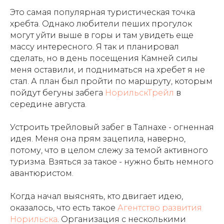
Это самая популярная туристическая точка
хребта. Однако любители пеших прогулок
могут уйти выше в горы и там увидеть еще
массу интересного. Я так и планировал
сделать, но в день посещения Камней силы
меня оставили, и подниматься на хребет я не
стал. А план был пройти по маршруту, которым
пойдут бегуны забега
НорильскТрейл
в
середине августа.
Устроить трейловый забег в Талнахе - огненная
идея. Меня она прям зацепила, наверно,
потому, что в целом слежу за темой активного
туризма. Взяться за такое - нужно быть немного
авантюристом.
Когда начал выяснять, кто двигает идею,
оказалось, что есть такое
Агентство развития
Норильска
. Организация с несколькими