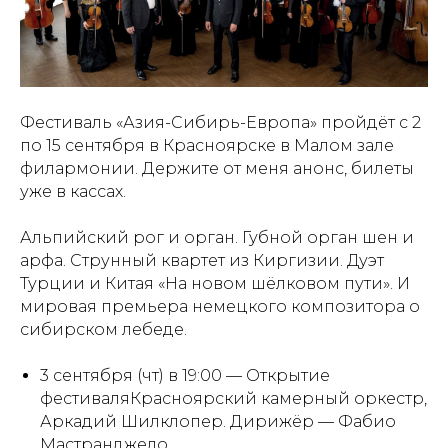
Фестиваль «Азия-Сибирь-Европа» пройдёт с 2
по 15 сентября в Красноярске в Малом зале
филармонии. Держите от меня анонс, билеты
уже в кассах.
Альпийский рог и орган. Губной орган шен и
арфа. Струнный квартет из Киргизии. Дуэт
Турции и Китая «На новом шёлковом пути». И
мировая премьера немецкого композитора о
сибирском лебеде.
3 сентября (чт) в 19:00 — Открытие
фестиваляКрасноярский камерный оркестр,
Аркадий Шилклопер. Дирижёр — Фабио
Мастранджело