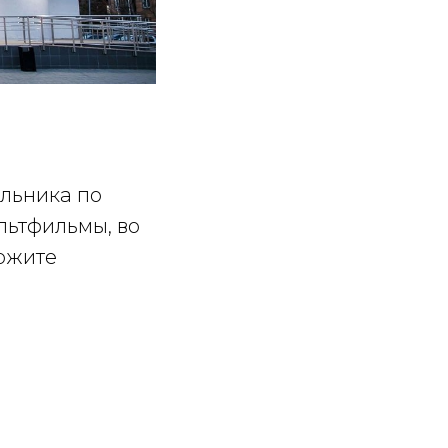
льника по
льтфильмы, во
ржите