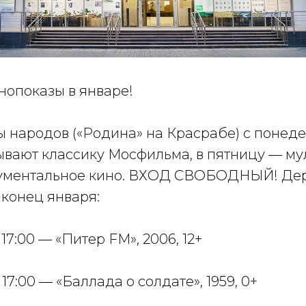
нопоказы в январе!
 народов («Родина» на Красрабе) с понеде
ывают классику Мосфильма, в пятницу — му
кументальное кино. ВХОД СВОБОДНЫЙ! Де
 конец января:
в 17:00 — «Питер FM», 2006, 12+
в 17:00 — «Баллада о солдате», 1959, 0+